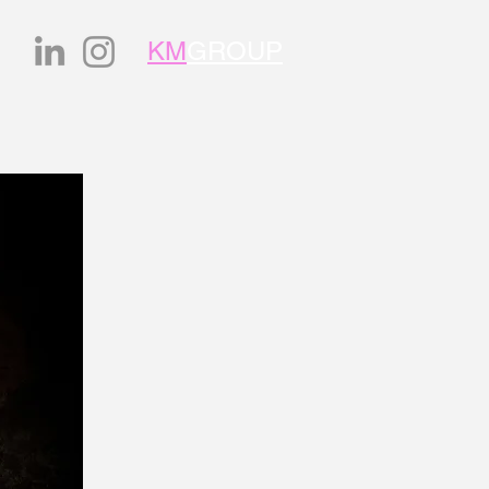
KM
GROUP