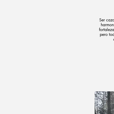
Ser caza
harmoni
fortalez
pero tod