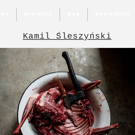
ons
MFC-fest
Mag
Manifiesto
Kamil Śleszyński