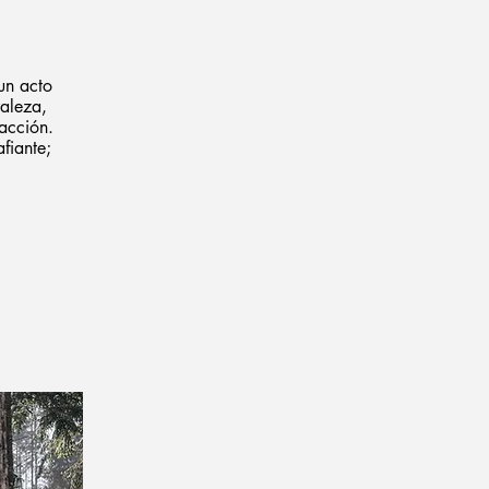
un acto
raleza,
 acción.
fiante;