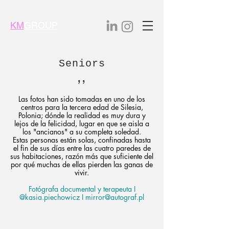
KM
GROUP
Seniors
,,
Las fotos han sido tomadas en uno de los
centros para la tercera edad de Silesia,
Polonia; dónde la realidad es muy dura y
lejos de la felicidad, lugar en que se aisla a
los "ancianos" a su completa soledad.
Estas personas están solas, confinadas hasta
el fin de sus días entre las cuatro paredes de
sus habitaciones, razón más que suficiente del
por qué muchas de ellas pierden las ganas de
vivir.
Fotógrafa documental y terapeuta I
@kasia.piechowicz I
mirror@autograf.pl