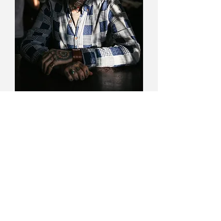
Gleb, propietario de un bar en Minsk. Me
contó que él nunca se había inmiscuido en
política hasta este verano. El 9 de Agosto
todo cambió. “Estábamos en nuestro bar
cuando nos dimos cuenta de que la ciudad
entera estaba bloqueada por las fuerzas
militares. Una granada explotó muy cerca, la
gente comenzó a correr y lo último que vi
antes de cerrar la puerta fue a un soldado
capturando a mi amigo que intentaba
escapar. Tenía 70 personas escondidas en mi
bar que no hicieron absolutamente nada, ni se
metieron en ninguna protesta.
Afortunadamente el bar les salvó esa noche.