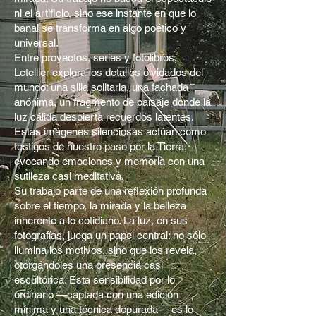
ni el artificio, sino ese instante en que lo
banal se transforma en algo poético y
universal.
Entre proyectos, series y fotolibros,
Letellier explora los detalles olvidados del
mundo: una silla solitaria, una fachada
anónima, un fragmento de paisaje donde la
luz cálida despierta recuerdos latentes.
Estas imágenes silenciosas actúan como
testigos de nuestro paso por la Tierra,
evocando emociones y memoria con una
sutileza casi meditativa.
Su trabajo parte de una reflexión profunda
sobre el tiempo, la mirada y la belleza
inherente a lo cotidiano. La luz, en sus
fotografías, juega un papel central: no sólo
ilumina los motivos, sino que los revela,
otorgándoles una presencia casi
escultórica. Esta sensibilidad por lo
ordinario —captada con una edición
mínima y una técnica depurada— es lo